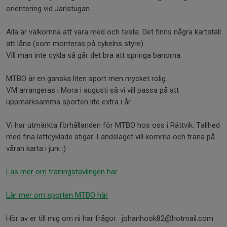
orientering vid Jarlstugan.
Alla är välkomna att vara med och testa. Det finns några kartställ
att låna (som monteras på cykelns styre).
Vill man inte cykla så går det bra att springa banorna.
MTBO är en ganska liten sport men mycket rolig.
VM arrangeras i Mora i augusti så vi vill passa på att
uppmärksamma sporten lite extra i år.
Vi har utmärkta förhållanden för MTBO hos oss i Rättvik. Tallhed
med fina lättcyklade stigar. Landslaget vill komma och träna på
våran karta i juni :)
Läs mer om träningstävlingen här
Lär mer om sporten MTBO här
Hör av er till mig om ni har frågor: johanhook82@hotmail.com