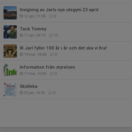
Invigning av Jarls nya utegym 23 april
12 apr, 21:08
0
Tack Tommy
11 apr, 09:15
13
IK Jarl fyller 100 år i år och det ska vi fira!
19 mar, 18:08
0
Information från styrelsen
17 mar, 10:00
0
Skidleka
25 jan, 14:45
0