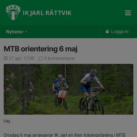
IK JARL RÄTTVIK
Logga in
Nyheter
MTB orientering 6 maj
27 apr, 17:00
0 kommentarer
Hej
Onsdag 6 maj arrangerar IK Jarl en liten träningstävling i MTB