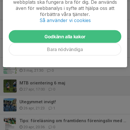
webbplats ska fungera bra för dig. De används
även för webbanalys i syfte att hjälpa oss att
Höstläger?
förbättra våra tjänster.
12 jun, 22:00
0
Så använder vi cookies
Hittaut, kartsläpp lördag 30 maj
28 maj, 21:42
0
Godkänn alla kakor
Inställd arbetsdag 9 maj
Bara nödvändiga
7 maj, 16:18
0
IK Jarl 100år
3 maj, 21:30
0
MTB orientering 6 maj
27 apr, 17:00
0
Utegymmet invigt!
26 apr, 21:23
1
Tips: föreläsning om framtidens föreningsliv med Johan von Essen
20 apr, 20:36
0