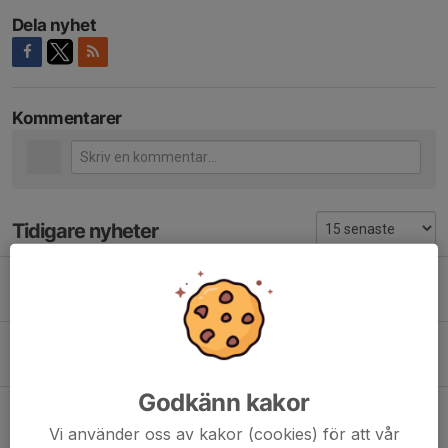
Dela nyhet
Kommentarer
Tidigare nyheter
Prova orientering - mån 13 juli
12 jul, 20:30
0
IK Jarl på tisdagskul
9 jul, 15:22
2
Godkänn kakor
Populärt kartsläpp
Vi använder oss av kakor (cookies) för att vår
23 jun, 09:16
0