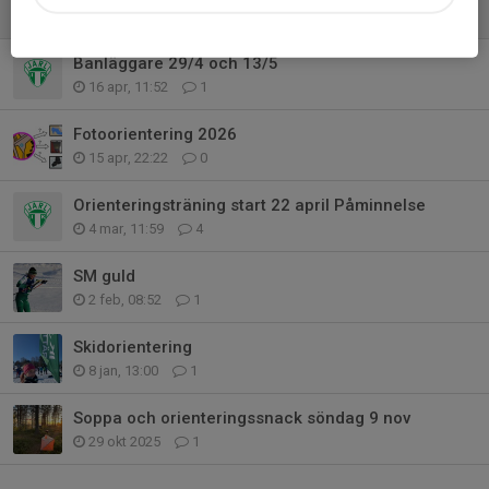
22 apr, 21:04
2
Banläggare 29/4 och 13/5
16 apr, 11:52
1
Fotoorientering 2026
15 apr, 22:22
0
Orienteringsträning start 22 april Påminnelse
4 mar, 11:59
4
SM guld
2 feb, 08:52
1
Skidorientering
8 jan, 13:00
1
Soppa och orienteringssnack söndag 9 nov
29 okt 2025
1