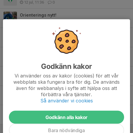
12 jul, 11:36
0
Orienterings nytt!
15 jun, 20:00
3
Kartor efter dagens orienteringsträning 10 juni
10 jun, 20:40
0
Kartor efter dagens träning 3 juni.
3 jun, 22:37
0
Godkänn kakor
Träning 27 maj . Överblivna kartor i brevlådan.
Vi använder oss av kakor (cookies) för att vår
27 maj, 21:07
0
webbplats ska fungera bra för dig. De används
även för webbanalys i syfte att hjälpa oss att
Överblivna kartor från träningen idag 20 maj
förbättra våra tjänster.
20 maj, 21:20
0
Så använder vi cookies
Överblivna kartor efter kvällens träning
Godkänn alla kakor
13 maj, 20:50
0
Bara nödvändiga
Överblivna kartor från dagens träning