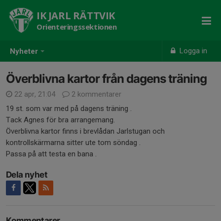
IK JARL RÄTTVIK
Orienteringssektionen
Logga in
Nyheter
Överblivna kartor från dagens träning
22 apr, 21:04
2 kommentarer
19 st. som var med på dagens träning .
Tack Agnes för bra arrangemang.
Överblivna kartor finns i brevlådan Jarlstugan och
kontrollskärmarna sitter ute tom söndag .
Passa på att testa en bana .
Dela nyhet
Kommentarer