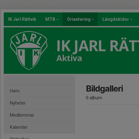
IK Jarl Rättvik
MTB
Orientering
Längdskidor
IK JARL RÄT
Aktiva
Bildgalleri
Hem
0 album
Nyheter
Medlemmar
Kalender